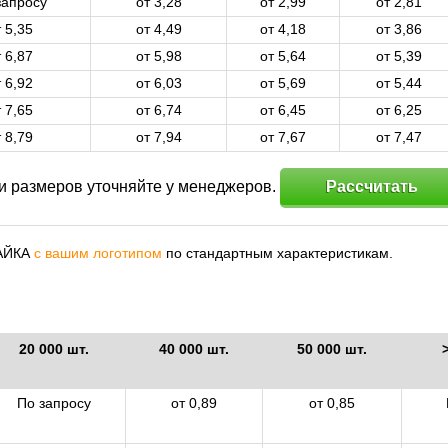
запросу
от 3,28
от 2,99
от 2,81
т 5,35
от 4,49
от 4,18
от 3,86
т 6,87
от 5,98
от 5,64
от 5,39
т 6,92
от 6,03
от 5,69
от 5,44
т 7,65
от 6,74
от 6,45
от 6,25
т 8,79
от 7,94
от 7,67
от 7,47
 и размеров уточняйте у менеджеров.
Рассчитать
МАЙКА
с вашим логотипом
по стандартным характеристикам.
20 000 шт.
40 000 шт.
50 000 шт.
По запросу
от 0,89
от 0,85