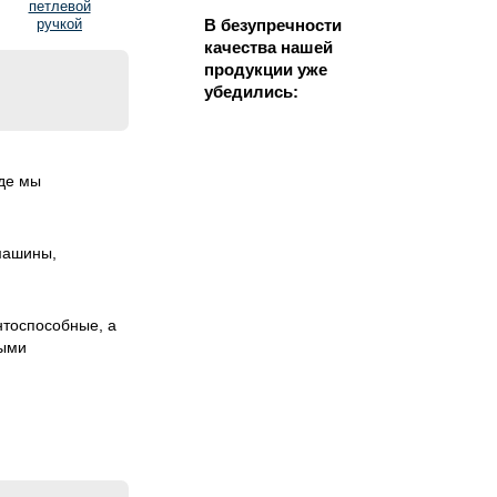
петлевой
ручкой
В безупречности
качества нашей
продукции уже
убедились:
оде мы
машины,
нтоспособные, а
выми